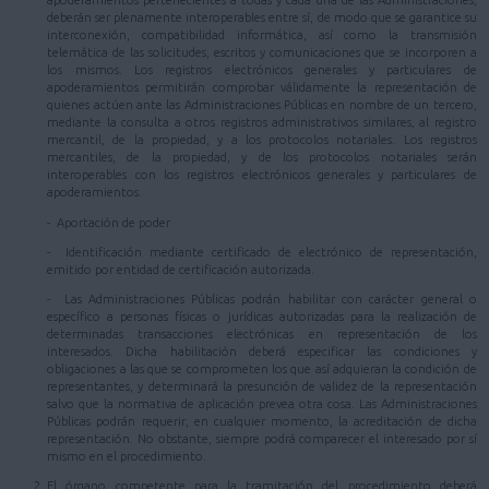
apoderamientos pertenecientes a todas y cada una de las Administraciones,
deberán ser plenamente interoperables entre sí, de modo que se garantice su
interconexión, compatibilidad informática, así como la transmisión
telemática de las solicitudes, escritos y comunicaciones que se incorporen a
los mismos. Los registros electrónicos generales y particulares de
apoderamientos permitirán comprobar válidamente la representación de
quienes actúen ante las Administraciones Públicas en nombre de un tercero,
mediante la consulta a otros registros administrativos similares, al registro
mercantil, de la propiedad, y a los protocolos notariales. Los registros
mercantiles, de la propiedad, y de los protocolos notariales serán
interoperables con los registros electrónicos generales y particulares de
apoderamientos.
- Aportación de poder
- Identificación mediante certificado de electrónico de representación,
emitido por entidad de certificación autorizada.
- Las Administraciones Públicas podrán habilitar con carácter general o
específico a personas físicas o jurídicas autorizadas para la realización de
determinadas transacciones electrónicas en representación de los
interesados. Dicha habilitación deberá especificar las condiciones y
obligaciones a las que se comprometen los que así adquieran la condición de
representantes, y determinará la presunción de validez de la representación
salvo que la normativa de aplicación prevea otra cosa. Las Administraciones
Públicas podrán requerir, en cualquier momento, la acreditación de dicha
representación. No obstante, siempre podrá comparecer el interesado por sí
mismo en el procedimiento.
El órgano competente para la tramitación del procedimiento deberá