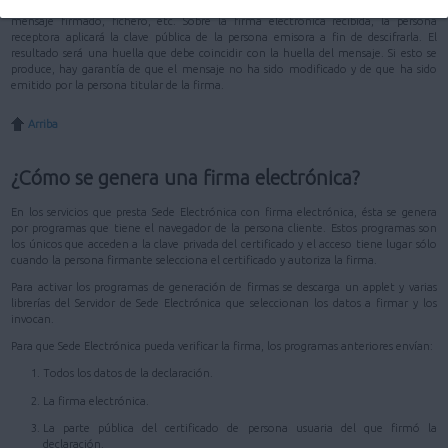
duro de un ordenador. La clave pública, en cambio, se distribuye junto con el
mensaje firmado, fichero, etc. Sobre la firma electrónica recibida, la persona
receptora aplicará la clave pública de la persona emisora a fin de descifrarla. El
resultado será una huella que debe coincidir con la huella del mensaje. Si esto se
produce, hay garantía de que el mensaje no ha sido modificado y de que ha sido
emitido por la persona titular de la firma.
Arriba
¿Cómo se genera una firma electrónica?
En los servicios que presta Sede Electrónica con firma electrónica, ésta se genera
por programas que tiene el navegador de la persona cliente. Estos programas son
los únicos que acceden a la clave privada del certificado y el acceso tiene lugar sólo
cuando la persona firmante selecciona el certificado y autoriza la firma.
Para activar los programas de generación de firmas se descarga un applet y varias
librerías del Servidor de Sede Electrónica que seleccionan los datos a firmar y los
invocan.
Para que Sede Electrónica pueda verificar la firma, los programas anteriores envían:
Todos los datos de la declaración.
La firma electrónica.
La parte pública del certificado de persona usuaria del que firmó la
declaración.