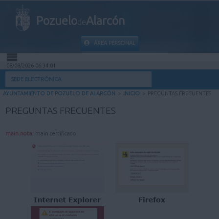
Pozuelo
Alarcón
de
ÁREA PERSONAL
08/08/2026 06:34:02
INICIO
SEDE ELECTRÓNICA
AYUNTAMIENTO DE POZUELO DE ALARCÓN
>
INICIO
>
PREGUNTAS FRECUENTES
INFORMACIÓN PÚBLICA
PREGUNTAS FRECUENTES
MI CARPETA
main.nota:
main.certificado
INFORMACIÓN MUNICIPAL
AYUDA