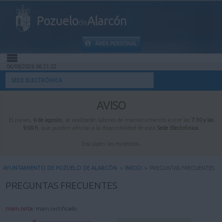
Pozuelo
Alarcón
de
ÁREA PERSONAL
06/08/2026 06:21:23
INICIO
SEDE ELECTRÓNICA
INFORMACIÓN PÚBLICA
AVISO
El jueves,
6 de agosto
, se realizarán labores de mantenimiento entre las
7:30 y las
MI CARPETA
9:00 h
, que pueden afectar a la disponibilidad de esta
Sede Electrónica
.
Disculpen las molestias.
INFORMACIÓN MUNICIPAL
AYUNTAMIENTO DE POZUELO DE ALARCÓN
>
INICIO
>
PREGUNTAS FRECUENTES
AYUDA
PREGUNTAS FRECUENTES
main.nota:
main.certificado