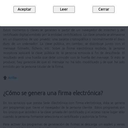
Para poder utilizar la firma electrónica es necesario haber obtenido previamente
un certificado digital. El funcionamiento de la firma electrónica se basa en un par
de números (la clave privada y la clave pública) con una relación matemática entre
ellos.
Estos números o claves se generan a partir de un navegador de Internet y del
certificado digital emitido por la entidad certificadora. La clave privada se almacena
en un dispositivo de uso privado: una tarjeta criptográfica o normalmente el disco
duro de un ordenador. La clave pública, en cambio, se distribuye junto con el
mensaje firmado, fichero, etc. Sobre la firma electrónica recibida, la persona
receptora aplicará la clave pública de la persona emisora a fin de descifrarla. El
resultado será una huella que debe coincidir con la huella del mensaje. Si esto se
produce, hay garantía de que el mensaje no ha sido modificado y de que ha sido
emitido por la persona titular de la firma.
Arriba
¿Cómo se genera una firma electrónica?
En los servicios que presta Sede Electrónica con firma electrónica, ésta se genera
por programas que tiene el navegador de la persona cliente. Estos programas son
los únicos que acceden a la clave privada del certificado y el acceso tiene lugar sólo
cuando la persona firmante selecciona el certificado y autoriza la firma.
Para activar los programas de generación de firmas se descarga un applet y varias