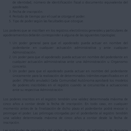
de identidad, número de identificación fiscal o documento equivalente del
apoderado.
Fecha de inscripción.
Período de tiempo por el cual se otorga el poder.
Tipo de poder según las facultades que otorgue.
Los poderes que se inscriban en los registros electrónicos generales y particulares de
apoderamientos deberán corresponder a alguna de las siguientes tipologías:
Un poder general para que el apoderado pueda actuar en nombre del
poderdante en cualquier actuación administrativa y ante cualquier
Administración.
Un poder para que el apoderado pueda actuar en nombre del poderdante en
cualquier actuación administrativa ante una Administración u Organismo
concreto.
Un poder para que el apoderado pueda actuar en nombre del poderdante
únicamente para la realización de determinados trámites especificados en el
poder. (Párrafo anulado) Cada Comunidad Autónoma aprobará los modelos
de poderes inscribibles en el registro cuando se circunscriba a actuaciones
ante su respectiva Administración
Los poderes inscritos en el registro tendrán una validez determinada máxima de
cinco años a contar desde la fecha de inscripción. En todo caso, en cualquier
momento antes de la finalización de dicho plazo el poderdante podrá revocar o
prorrogar el poder. Las prórrogas otorgadas por el poderdante al registro tendrán
una validez determinada máxima de cinco años a contar desde la fecha de
inscripción.
Las solicitudes de inscripción del poder, de revocación, de prórroga o de denuncia