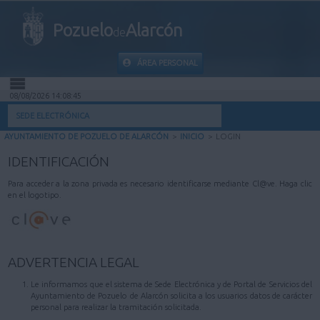
Pozuelo
Alarcón
de
ÁREA PERSONAL
08/08/2026 14:08:45
INICIO
SEDE ELECTRÓNICA
AYUNTAMIENTO DE POZUELO DE ALARCÓN
>
INICIO
>
LOGIN
INFORMACIÓN PÚBLICA
IDENTIFICACIÓN
MI CARPETA
Para acceder a la zona privada es necesario identificarse mediante Cl@ve. Haga clic
en el logotipo.
INFORMACIÓN MUNICIPAL
AYUDA
ADVERTENCIA LEGAL
Le informamos que el sistema de Sede Electrónica y de Portal de Servicios del
Ayuntamiento de Pozuelo de Alarcón solicita a los usuarios datos de carácter
personal para realizar la tramitación solicitada.