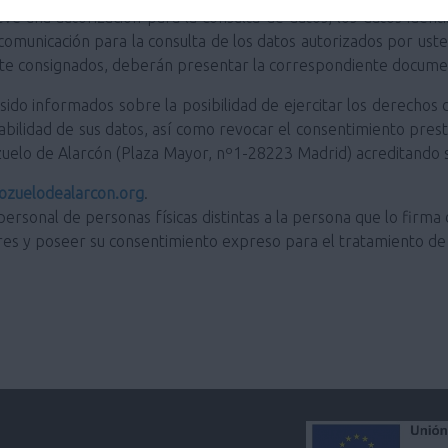
ve una autorización para la consulta de datos, los datos ident
 comunicación para la consulta de los datos autorizados por us
ente consignados, deberán presentar la correspondiente docume
do informados sobre la posibilidad de ejercitar los derechos de
portabilidad de sus datos, así como revocar el consentimiento pre
zuelo de Alarcón (Plaza Mayor, nº1-28223 Madrid) acreditando s
zuelodealarcon.org
.
personal de personas físicas distintas a la persona que lo firma 
res y poseer su consentimiento expreso para el tratamiento de 