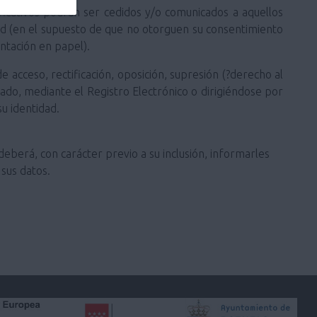
ificativos podrán ser cedidos y/o comunicados a aquellos
ted (en el supuesto de que no otorguen su consentimiento
ntación en papel).
 acceso, rectificación, oposición, supresión (?derecho al
stado, mediante el Registro Electrónico o dirigiéndose por
u identidad.
deberá, con carácter previo a su inclusión, informarles
sus datos.