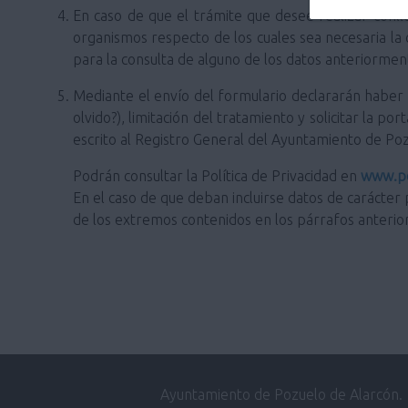
En caso de que el trámite que desee realizar conlle
organismos respecto de los cuales sea necesaria la
para la consulta de alguno de los datos anteriorm
Mediante el envío del formulario declararán haber si
olvido?), limitación del tratamiento y solicitar la 
escrito al Registro General del Ayuntamiento de Po
Podrán consultar la Política de Privacidad en
www.po
En el caso de que deban incluirse datos de carácter 
de los extremos contenidos en los párrafos anterio
Ayuntamiento de Pozuelo de Alarcón.