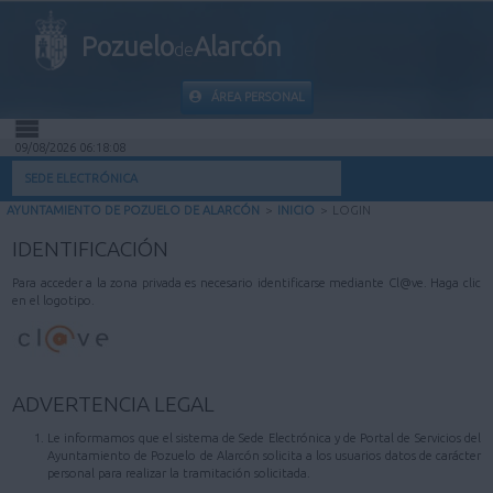
Pozuelo
Alarcón
de
ÁREA PERSONAL
09/08/2026 06:18:08
INICIO
SEDE ELECTRÓNICA
AYUNTAMIENTO DE POZUELO DE ALARCÓN
>
INICIO
>
LOGIN
INFORMACIÓN PÚBLICA
IDENTIFICACIÓN
MI CARPETA
Para acceder a la zona privada es necesario identificarse mediante Cl@ve. Haga clic
en el logotipo.
INFORMACIÓN MUNICIPAL
AYUDA
ADVERTENCIA LEGAL
Le informamos que el sistema de Sede Electrónica y de Portal de Servicios del
Ayuntamiento de Pozuelo de Alarcón solicita a los usuarios datos de carácter
personal para realizar la tramitación solicitada.