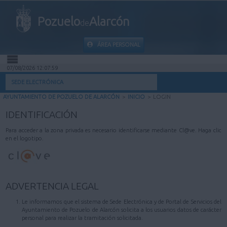
Pozuelo
Alarcón
de
ÁREA PERSONAL
07/08/2026 12:07:59
INICIO
SEDE ELECTRÓNICA
AYUNTAMIENTO DE POZUELO DE ALARCÓN
>
INICIO
>
LOGIN
INFORMACIÓN PÚBLICA
IDENTIFICACIÓN
MI CARPETA
Para acceder a la zona privada es necesario identificarse mediante Cl@ve. Haga clic
en el logotipo.
INFORMACIÓN MUNICIPAL
AYUDA
ADVERTENCIA LEGAL
Le informamos que el sistema de Sede Electrónica y de Portal de Servicios del
Ayuntamiento de Pozuelo de Alarcón solicita a los usuarios datos de carácter
personal para realizar la tramitación solicitada.