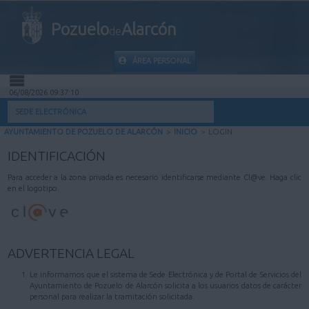
Pozuelo
Alarcón
de
ÁREA PERSONAL
06/08/2026 09:37:10
INICIO
SEDE ELECTRÓNICA
AYUNTAMIENTO DE POZUELO DE ALARCÓN
>
INICIO
>
LOGIN
INFORMACIÓN PÚBLICA
IDENTIFICACIÓN
MI CARPETA
Para acceder a la zona privada es necesario identificarse mediante Cl@ve. Haga clic
en el logotipo.
INFORMACIÓN MUNICIPAL
AYUDA
ADVERTENCIA LEGAL
Le informamos que el sistema de Sede Electrónica y de Portal de Servicios del
Ayuntamiento de Pozuelo de Alarcón solicita a los usuarios datos de carácter
personal para realizar la tramitación solicitada.