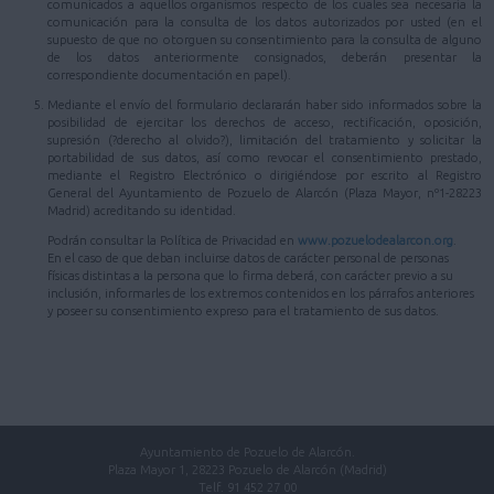
comunicados a aquellos organismos respecto de los cuales sea necesaria la
comunicación para la consulta de los datos autorizados por usted (en el
supuesto de que no otorguen su consentimiento para la consulta de alguno
de los datos anteriormente consignados, deberán presentar la
correspondiente documentación en papel).
Mediante el envío del formulario declararán haber sido informados sobre la
posibilidad de ejercitar los derechos de acceso, rectificación, oposición,
supresión (?derecho al olvido?), limitación del tratamiento y solicitar la
portabilidad de sus datos, así como revocar el consentimiento prestado,
mediante el Registro Electrónico o dirigiéndose por escrito al Registro
General del Ayuntamiento de Pozuelo de Alarcón (Plaza Mayor, nº1-28223
Madrid) acreditando su identidad.
Podrán consultar la Política de Privacidad en
www.pozuelodealarcon.org
.
En el caso de que deban incluirse datos de carácter personal de personas
físicas distintas a la persona que lo firma deberá, con carácter previo a su
inclusión, informarles de los extremos contenidos en los párrafos anteriores
y poseer su consentimiento expreso para el tratamiento de sus datos.
Ayuntamiento de Pozuelo de Alarcón.
Plaza Mayor 1, 28223 Pozuelo de Alarcón (Madrid)
Telf. 91 452 27 00