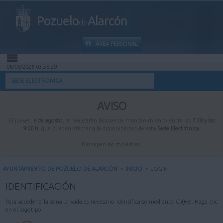
Pozuelo
Alarcón
de
ÁREA PERSONAL
06/08/2026 03:58:29
INICIO
SEDE ELECTRÓNICA
INFORMACIÓN PÚBLICA
AVISO
El jueves,
6 de agosto
, se realizarán labores de mantenimiento entre las
7:30 y las
MI CARPETA
9:00 h
, que pueden afectar a la disponibilidad de esta
Sede Electrónica
.
Disculpen las molestias.
INFORMACIÓN MUNICIPAL
AYUNTAMIENTO DE POZUELO DE ALARCÓN
>
INICIO
>
LOGIN
AYUDA
IDENTIFICACIÓN
Para acceder a la zona privada es necesario identificarse mediante Cl@ve. Haga clic
en el logotipo.