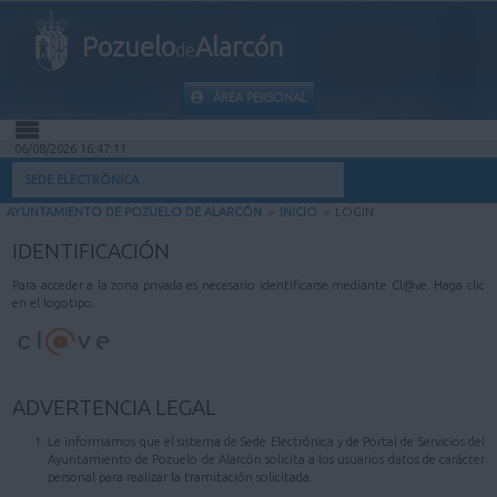
Pozuelo
Alarcón
de
ÁREA PERSONAL
06/08/2026 16:47:11
INICIO
SEDE ELECTRÓNICA
AYUNTAMIENTO DE POZUELO DE ALARCÓN
>
INICIO
>
LOGIN
INFORMACIÓN PÚBLICA
IDENTIFICACIÓN
MI CARPETA
Para acceder a la zona privada es necesario identificarse mediante Cl@ve. Haga clic
en el logotipo.
INFORMACIÓN MUNICIPAL
AYUDA
ADVERTENCIA LEGAL
Le informamos que el sistema de Sede Electrónica y de Portal de Servicios del
Ayuntamiento de Pozuelo de Alarcón solicita a los usuarios datos de carácter
personal para realizar la tramitación solicitada.