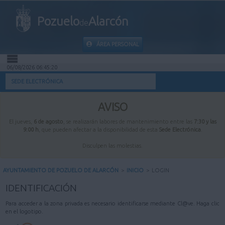
Pozuelo
Alarcón
de
ÁREA PERSONAL
06/08/2026 06:45:20
INICIO
SEDE ELECTRÓNICA
INFORMACIÓN PÚBLICA
AVISO
El jueves,
6 de agosto
, se realizarán labores de mantenimiento entre las
7:30 y las
MI CARPETA
9:00 h
, que pueden afectar a la disponibilidad de esta
Sede Electrónica
.
Disculpen las molestias.
INFORMACIÓN MUNICIPAL
AYUNTAMIENTO DE POZUELO DE ALARCÓN
>
INICIO
>
LOGIN
AYUDA
IDENTIFICACIÓN
Para acceder a la zona privada es necesario identificarse mediante Cl@ve. Haga clic
en el logotipo.