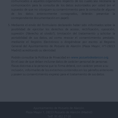
comunicados a aquellos organismos respecto de los cuales sea necesaria la
comunicación para la consulta de los datos autorizados por usted (en el
supuesto de que no otorguen su consentimiento para la consulta de alguno
de los datos anteriormente consignados, deberán presentar la
correspondiente documentación en papel).
Mediante el envío del formulario declararán haber sido informados sobre la
posibilidad de ejercitar los derechos de acceso, rectificación, oposición,
supresión (?derecho al olvido?), limitación del tratamiento y solicitar la
portabilidad de sus datos, así como revocar el consentimiento prestado,
mediante el Registro Electrónico o dirigiéndose por escrito al Registro
General del Ayuntamiento de Pozuelo de Alarcón (Plaza Mayor, nº1-28223
Madrid) acreditando su identidad.
Podrán consultar la Política de Privacidad en
www.pozuelodealarcon.org
.
En el caso de que deban incluirse datos de carácter personal de personas
físicas distintas a la persona que lo firma deberá, con carácter previo a su
inclusión, informarles de los extremos contenidos en los párrafos anteriores
y poseer su consentimiento expreso para el tratamiento de sus datos.
Ayuntamiento de Pozuelo de Alarcón.
Plaza Mayor 1, 28223 Pozuelo de Alarcón (Madrid)
Telf. 91 452 27 00