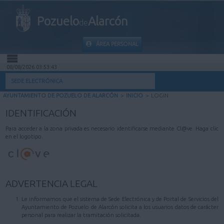
Pozuelo
Alarcón
de
ÁREA PERSONAL
08/08/2026 03:53:43
INICIO
SEDE ELECTRÓNICA
AYUNTAMIENTO DE POZUELO DE ALARCÓN
>
INICIO
>
LOGIN
INFORMACIÓN PÚBLICA
IDENTIFICACIÓN
MI CARPETA
Para acceder a la zona privada es necesario identificarse mediante Cl@ve. Haga clic
en el logotipo.
INFORMACIÓN MUNICIPAL
AYUDA
ADVERTENCIA LEGAL
Le informamos que el sistema de Sede Electrónica y de Portal de Servicios del
Ayuntamiento de Pozuelo de Alarcón solicita a los usuarios datos de carácter
personal para realizar la tramitación solicitada.