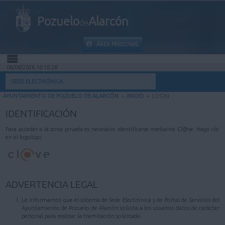
Pozuelo
Alarcón
de
ÁREA PERSONAL
08/08/2026 10:10:28
INICIO
SEDE ELECTRÓNICA
AYUNTAMIENTO DE POZUELO DE ALARCÓN
>
INICIO
>
LOGIN
INFORMACIÓN PÚBLICA
IDENTIFICACIÓN
MI CARPETA
Para acceder a la zona privada es necesario identificarse mediante Cl@ve. Haga clic
en el logotipo.
INFORMACIÓN MUNICIPAL
AYUDA
ADVERTENCIA LEGAL
Le informamos que el sistema de Sede Electrónica y de Portal de Servicios del
Ayuntamiento de Pozuelo de Alarcón solicita a los usuarios datos de carácter
personal para realizar la tramitación solicitada.