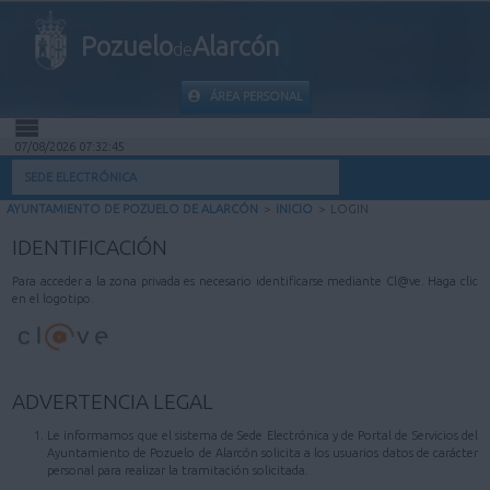
Pozuelo
Alarcón
de
ÁREA PERSONAL
07/08/2026 07:32:45
INICIO
SEDE ELECTRÓNICA
AYUNTAMIENTO DE POZUELO DE ALARCÓN
>
INICIO
>
LOGIN
INFORMACIÓN PÚBLICA
IDENTIFICACIÓN
MI CARPETA
Para acceder a la zona privada es necesario identificarse mediante Cl@ve. Haga clic
en el logotipo.
INFORMACIÓN MUNICIPAL
AYUDA
ADVERTENCIA LEGAL
Le informamos que el sistema de Sede Electrónica y de Portal de Servicios del
Ayuntamiento de Pozuelo de Alarcón solicita a los usuarios datos de carácter
personal para realizar la tramitación solicitada.