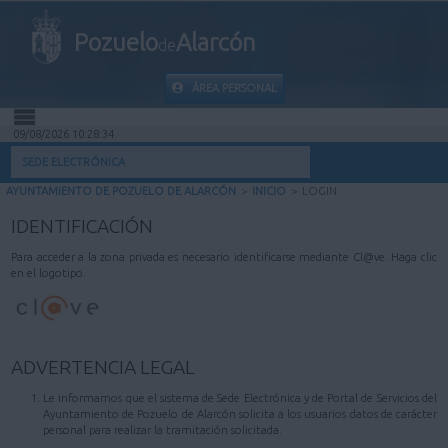
Pozuelo
Alarcón
de
ÁREA PERSONAL
09/08/2026 10:28:34
INICIO
SEDE ELECTRÓNICA
AYUNTAMIENTO DE POZUELO DE ALARCÓN
>
INICIO
>
LOGIN
INFORMACIÓN PÚBLICA
IDENTIFICACIÓN
MI CARPETA
Para acceder a la zona privada es necesario identificarse mediante Cl@ve. Haga clic
en el logotipo.
INFORMACIÓN MUNICIPAL
AYUDA
ADVERTENCIA LEGAL
Le informamos que el sistema de Sede Electrónica y de Portal de Servicios del
Ayuntamiento de Pozuelo de Alarcón solicita a los usuarios datos de carácter
personal para realizar la tramitación solicitada.