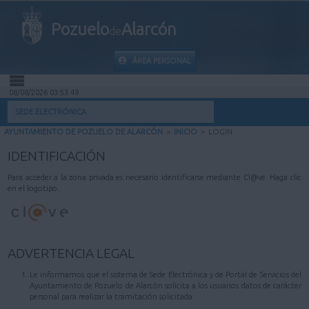
Pozuelo
Alarcón
de
ÁREA PERSONAL
08/08/2026 03:53:49
INICIO
SEDE ELECTRÓNICA
AYUNTAMIENTO DE POZUELO DE ALARCÓN
>
INICIO
>
LOGIN
INFORMACIÓN PÚBLICA
IDENTIFICACIÓN
MI CARPETA
Para acceder a la zona privada es necesario identificarse mediante Cl@ve. Haga clic
en el logotipo.
INFORMACIÓN MUNICIPAL
AYUDA
ADVERTENCIA LEGAL
Le informamos que el sistema de Sede Electrónica y de Portal de Servicios del
Ayuntamiento de Pozuelo de Alarcón solicita a los usuarios datos de carácter
personal para realizar la tramitación solicitada.