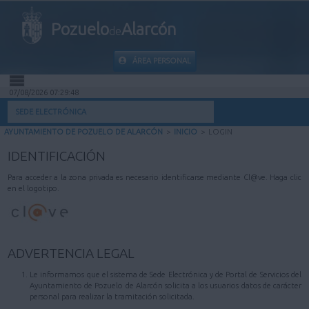
Pozuelo
Alarcón
de
ÁREA PERSONAL
07/08/2026 07:29:48
INICIO
SEDE ELECTRÓNICA
AYUNTAMIENTO DE POZUELO DE ALARCÓN
>
INICIO
>
LOGIN
INFORMACIÓN PÚBLICA
IDENTIFICACIÓN
MI CARPETA
Para acceder a la zona privada es necesario identificarse mediante Cl@ve. Haga clic
en el logotipo.
INFORMACIÓN MUNICIPAL
AYUDA
ADVERTENCIA LEGAL
Le informamos que el sistema de Sede Electrónica y de Portal de Servicios del
Ayuntamiento de Pozuelo de Alarcón solicita a los usuarios datos de carácter
personal para realizar la tramitación solicitada.