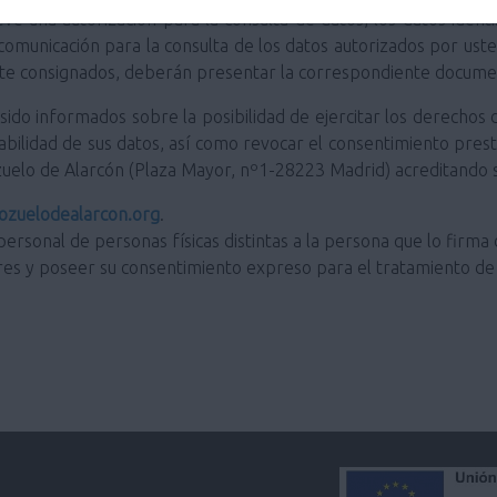
ve una autorización para la consulta de datos, los datos ident
 comunicación para la consulta de los datos autorizados por us
ente consignados, deberán presentar la correspondiente docume
do informados sobre la posibilidad de ejercitar los derechos de
portabilidad de sus datos, así como revocar el consentimiento pre
zuelo de Alarcón (Plaza Mayor, nº1-28223 Madrid) acreditando s
zuelodealarcon.org
.
personal de personas físicas distintas a la persona que lo firma 
res y poseer su consentimiento expreso para el tratamiento de 