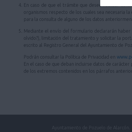
En caso de que el trámite que desee realizar conlle
organismos respecto de los cuales sea necesaria la
para la consulta de alguno de los datos anteriorm
Mediante el envío del formulario declararán haber si
olvido?), limitación del tratamiento y solicitar la 
escrito al Registro General del Ayuntamiento de Po
Podrán consultar la Política de Privacidad en
www.po
En el caso de que deban incluirse datos de carácter 
de los extremos contenidos en los párrafos anterio
Ayuntamiento de Pozuelo de Alarcón.