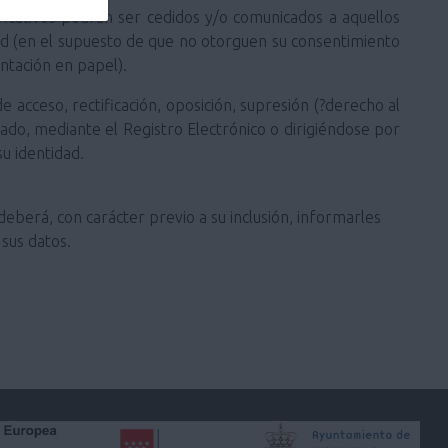
ificativos podrán ser cedidos y/o comunicados a aquellos
ted (en el supuesto de que no otorguen su consentimiento
ntación en papel).
 acceso, rectificación, oposición, supresión (?derecho al
stado, mediante el Registro Electrónico o dirigiéndose por
u identidad.
deberá, con carácter previo a su inclusión, informarles
sus datos.