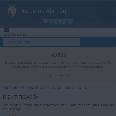
Pozuelo
Alarcón
de
ÁREA PERSONAL
06/08/2026 06:36:51
INICIO
SEDE ELECTRÓNICA
INFORMACIÓN PÚBLICA
AVISO
El jueves,
6 de agosto
, se realizarán labores de mantenimiento entre las
7:30 y las
MI CARPETA
9:00 h
, que pueden afectar a la disponibilidad de esta
Sede Electrónica
.
Disculpen las molestias.
INFORMACIÓN MUNICIPAL
AYUNTAMIENTO DE POZUELO DE ALARCÓN
>
INICIO
>
LOGIN
AYUDA
IDENTIFICACIÓN
Para acceder a la zona privada es necesario identificarse mediante Cl@ve. Haga clic
en el logotipo.