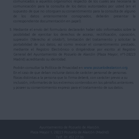
comunicados a aquellos organismos respecto de los cuales sea necesaria la
comunicación para la consulta de los datos autorizados por usted (en el
supuesto de que no otorguen su consentimiento para la consulta de alguno
de los datos anteriormente consignados, deberán presentar la
correspondiente documentación en papel).
Mediante el envío del formulario declararán haber sido informados sobre la
posibilidad de ejercitar los derechos de acceso, rectificación, oposición,
supresión (?derecho al olvido?), limitación del tratamiento y solicitar la
portabilidad de sus datos, así como revocar el consentimiento prestado,
mediante el Registro Electrónico o dirigiéndose por escrito al Registro
General del Ayuntamiento de Pozuelo de Alarcón (Plaza Mayor, nº1-28223
Madrid) acreditando su identidad.
Podrán consultar la Política de Privacidad en
www.pozuelodealarcon.org
.
En el caso de que deban incluirse datos de carácter personal de personas
físicas distintas a la persona que lo firma deberá, con carácter previo a su
inclusión, informarles de los extremos contenidos en los párrafos anteriores
y poseer su consentimiento expreso para el tratamiento de sus datos.
Ayuntamiento de Pozuelo de Alarcón.
Plaza Mayor 1, 28223 Pozuelo de Alarcón (Madrid)
Telf. 91 452 27 00