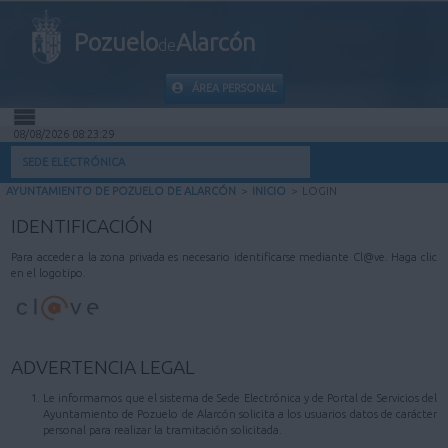
Pozuelo
Alarcón
de
ÁREA PERSONAL
08/08/2026 08:23:29
INICIO
SEDE ELECTRÓNICA
AYUNTAMIENTO DE POZUELO DE ALARCÓN
>
INICIO
>
LOGIN
INFORMACIÓN PÚBLICA
IDENTIFICACIÓN
MI CARPETA
Para acceder a la zona privada es necesario identificarse mediante Cl@ve. Haga clic
en el logotipo.
INFORMACIÓN MUNICIPAL
AYUDA
ADVERTENCIA LEGAL
Le informamos que el sistema de Sede Electrónica y de Portal de Servicios del
Ayuntamiento de Pozuelo de Alarcón solicita a los usuarios datos de carácter
personal para realizar la tramitación solicitada.