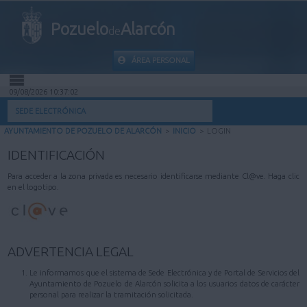
Pozuelo
Alarcón
de
ÁREA PERSONAL
09/08/2026 10:37:02
INICIO
SEDE ELECTRÓNICA
AYUNTAMIENTO DE POZUELO DE ALARCÓN
>
INICIO
>
LOGIN
INFORMACIÓN PÚBLICA
IDENTIFICACIÓN
MI CARPETA
Para acceder a la zona privada es necesario identificarse mediante Cl@ve. Haga clic
en el logotipo.
INFORMACIÓN MUNICIPAL
AYUDA
ADVERTENCIA LEGAL
Le informamos que el sistema de Sede Electrónica y de Portal de Servicios del
Ayuntamiento de Pozuelo de Alarcón solicita a los usuarios datos de carácter
personal para realizar la tramitación solicitada.