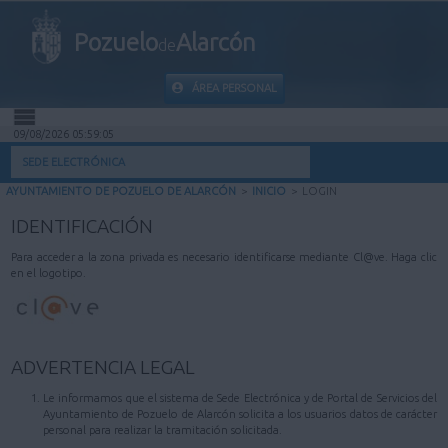
Pozuelo
Alarcón
de
ÁREA PERSONAL
09/08/2026 05:59:05
INICIO
SEDE ELECTRÓNICA
AYUNTAMIENTO DE POZUELO DE ALARCÓN
>
INICIO
>
LOGIN
INFORMACIÓN PÚBLICA
IDENTIFICACIÓN
MI CARPETA
Para acceder a la zona privada es necesario identificarse mediante Cl@ve. Haga clic
en el logotipo.
INFORMACIÓN MUNICIPAL
AYUDA
ADVERTENCIA LEGAL
Le informamos que el sistema de Sede Electrónica y de Portal de Servicios del
Ayuntamiento de Pozuelo de Alarcón solicita a los usuarios datos de carácter
personal para realizar la tramitación solicitada.