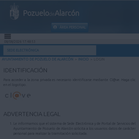
Pozuelo
Alarcón
de
ÁREA PERSONAL
08/08/2026 17:48:53
INICIO
SEDE ELECTRÓNICA
AYUNTAMIENTO DE POZUELO DE ALARCÓN
>
INICIO
>
LOGIN
INFORMACIÓN PÚBLICA
IDENTIFICACIÓN
MI CARPETA
Para acceder a la zona privada es necesario identificarse mediante Cl@ve. Haga clic
en el logotipo.
INFORMACIÓN MUNICIPAL
AYUDA
ADVERTENCIA LEGAL
Le informamos que el sistema de Sede Electrónica y de Portal de Servicios del
Ayuntamiento de Pozuelo de Alarcón solicita a los usuarios datos de carácter
personal para realizar la tramitación solicitada.