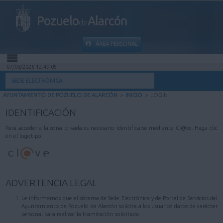
Pozuelo
Alarcón
de
ÁREA PERSONAL
07/08/2026 12:49:05
INICIO
SEDE ELECTRÓNICA
AYUNTAMIENTO DE POZUELO DE ALARCÓN
>
INICIO
>
LOGIN
INFORMACIÓN PÚBLICA
IDENTIFICACIÓN
MI CARPETA
Para acceder a la zona privada es necesario identificarse mediante Cl@ve. Haga clic
en el logotipo.
INFORMACIÓN MUNICIPAL
AYUDA
ADVERTENCIA LEGAL
Le informamos que el sistema de Sede Electrónica y de Portal de Servicios del
Ayuntamiento de Pozuelo de Alarcón solicita a los usuarios datos de carácter
personal para realizar la tramitación solicitada.