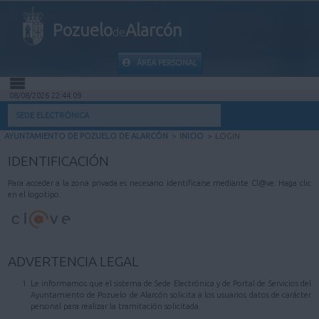
Pozuelo
Alarcón
de
ÁREA PERSONAL
08/08/2026 22:44:09
INICIO
SEDE ELECTRÓNICA
AYUNTAMIENTO DE POZUELO DE ALARCÓN
>
INICIO
>
LOGIN
INFORMACIÓN PÚBLICA
IDENTIFICACIÓN
MI CARPETA
Para acceder a la zona privada es necesario identificarse mediante Cl@ve. Haga clic
en el logotipo.
INFORMACIÓN MUNICIPAL
AYUDA
ADVERTENCIA LEGAL
Le informamos que el sistema de Sede Electrónica y de Portal de Servicios del
Ayuntamiento de Pozuelo de Alarcón solicita a los usuarios datos de carácter
personal para realizar la tramitación solicitada.