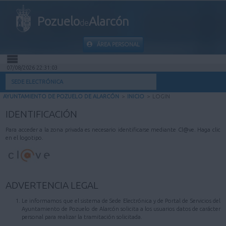
Pozuelo
Alarcón
de
ÁREA PERSONAL
07/08/2026 22:31:03
INICIO
SEDE ELECTRÓNICA
AYUNTAMIENTO DE POZUELO DE ALARCÓN
>
INICIO
>
LOGIN
INFORMACIÓN PÚBLICA
IDENTIFICACIÓN
MI CARPETA
Para acceder a la zona privada es necesario identificarse mediante Cl@ve. Haga clic
en el logotipo.
INFORMACIÓN MUNICIPAL
AYUDA
ADVERTENCIA LEGAL
Le informamos que el sistema de Sede Electrónica y de Portal de Servicios del
Ayuntamiento de Pozuelo de Alarcón solicita a los usuarios datos de carácter
personal para realizar la tramitación solicitada.