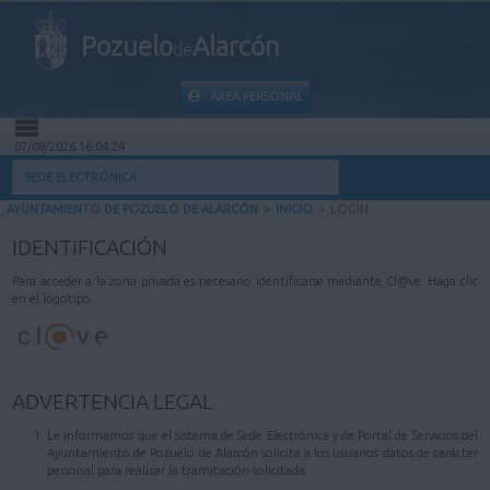
Pozuelo
Alarcón
de
ÁREA PERSONAL
07/08/2026 16:04:24
INICIO
SEDE ELECTRÓNICA
AYUNTAMIENTO DE POZUELO DE ALARCÓN
>
INICIO
>
LOGIN
INFORMACIÓN PÚBLICA
IDENTIFICACIÓN
MI CARPETA
Para acceder a la zona privada es necesario identificarse mediante Cl@ve. Haga clic
en el logotipo.
INFORMACIÓN MUNICIPAL
AYUDA
ADVERTENCIA LEGAL
Le informamos que el sistema de Sede Electrónica y de Portal de Servicios del
Ayuntamiento de Pozuelo de Alarcón solicita a los usuarios datos de carácter
personal para realizar la tramitación solicitada.