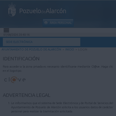
Pozuelo
Alarcón
de
ÁREA PERSONAL
07/08/2026 20:40:16
INICIO
SEDE ELECTRÓNICA
AYUNTAMIENTO DE POZUELO DE ALARCÓN
>
INICIO
>
LOGIN
INFORMACIÓN PÚBLICA
IDENTIFICACIÓN
MI CARPETA
Para acceder a la zona privada es necesario identificarse mediante Cl@ve. Haga clic
en el logotipo.
INFORMACIÓN MUNICIPAL
AYUDA
ADVERTENCIA LEGAL
Le informamos que el sistema de Sede Electrónica y de Portal de Servicios del
Ayuntamiento de Pozuelo de Alarcón solicita a los usuarios datos de carácter
personal para realizar la tramitación solicitada.