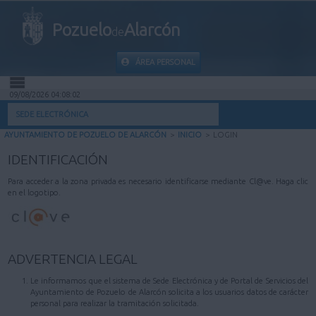
Pozuelo
Alarcón
de
ÁREA PERSONAL
09/08/2026 04:08:02
INICIO
SEDE ELECTRÓNICA
AYUNTAMIENTO DE POZUELO DE ALARCÓN
>
INICIO
>
LOGIN
INFORMACIÓN PÚBLICA
IDENTIFICACIÓN
MI CARPETA
Para acceder a la zona privada es necesario identificarse mediante Cl@ve. Haga clic
en el logotipo.
INFORMACIÓN MUNICIPAL
AYUDA
ADVERTENCIA LEGAL
Le informamos que el sistema de Sede Electrónica y de Portal de Servicios del
Ayuntamiento de Pozuelo de Alarcón solicita a los usuarios datos de carácter
personal para realizar la tramitación solicitada.