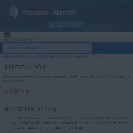
Pozuelo
Alarcón
de
ÁREA PERSONAL
06/08/2026 14:41:47
INICIO
SEDE ELECTRÓNICA
AYUNTAMIENTO DE POZUELO DE ALARCÓN
>
INICIO
>
LOGIN
INFORMACIÓN PÚBLICA
IDENTIFICACIÓN
MI CARPETA
Para acceder a la zona privada es necesario identificarse mediante Cl@ve. Haga clic
en el logotipo.
INFORMACIÓN MUNICIPAL
AYUDA
ADVERTENCIA LEGAL
Le informamos que el sistema de Sede Electrónica y de Portal de Servicios del
Ayuntamiento de Pozuelo de Alarcón solicita a los usuarios datos de carácter
personal para realizar la tramitación solicitada.