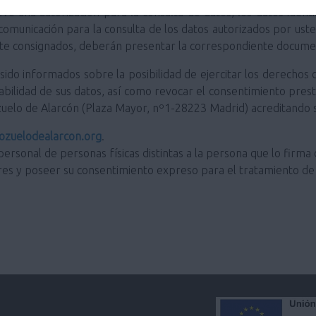
ve una autorización para la consulta de datos, los datos ident
 comunicación para la consulta de los datos autorizados por us
ente consignados, deberán presentar la correspondiente docume
do informados sobre la posibilidad de ejercitar los derechos de
portabilidad de sus datos, así como revocar el consentimiento pre
zuelo de Alarcón (Plaza Mayor, nº1-28223 Madrid) acreditando s
zuelodealarcon.org
.
personal de personas físicas distintas a la persona que lo firma 
res y poseer su consentimiento expreso para el tratamiento de 