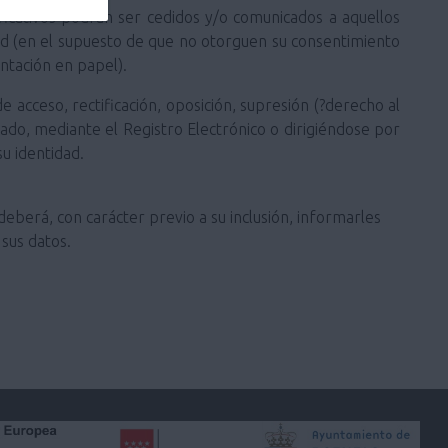
ificativos podrán ser cedidos y/o comunicados a aquellos
ted (en el supuesto de que no otorguen su consentimiento
ntación en papel).
 acceso, rectificación, oposición, supresión (?derecho al
stado, mediante el Registro Electrónico o dirigiéndose por
u identidad.
deberá, con carácter previo a su inclusión, informarles
sus datos.