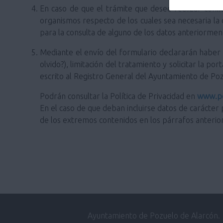
En caso de que el trámite que desee realizar conlle
organismos respecto de los cuales sea necesaria la
para la consulta de alguno de los datos anteriorm
Mediante el envío del formulario declararán haber si
olvido?), limitación del tratamiento y solicitar la 
escrito al Registro General del Ayuntamiento de Po
Podrán consultar la Política de Privacidad en
www.po
En el caso de que deban incluirse datos de carácter 
de los extremos contenidos en los párrafos anterio
Ayuntamiento de Pozuelo de Alarcón.