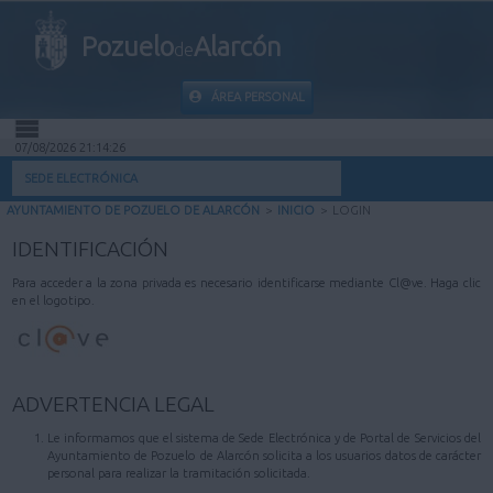
Pozuelo
Alarcón
de
ÁREA PERSONAL
07/08/2026 21:14:26
INICIO
SEDE ELECTRÓNICA
AYUNTAMIENTO DE POZUELO DE ALARCÓN
>
INICIO
>
LOGIN
INFORMACIÓN PÚBLICA
IDENTIFICACIÓN
MI CARPETA
Para acceder a la zona privada es necesario identificarse mediante Cl@ve. Haga clic
en el logotipo.
INFORMACIÓN MUNICIPAL
AYUDA
ADVERTENCIA LEGAL
Le informamos que el sistema de Sede Electrónica y de Portal de Servicios del
Ayuntamiento de Pozuelo de Alarcón solicita a los usuarios datos de carácter
personal para realizar la tramitación solicitada.