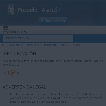
Pozuelo
Alarcón
de
ÁREA PERSONAL
07/08/2026 09:11:00
INICIO
SEDE ELECTRÓNICA
AYUNTAMIENTO DE POZUELO DE ALARCÓN
>
INICIO
>
LOGIN
INFORMACIÓN PÚBLICA
IDENTIFICACIÓN
MI CARPETA
Para acceder a la zona privada es necesario identificarse mediante Cl@ve. Haga clic
en el logotipo.
INFORMACIÓN MUNICIPAL
AYUDA
ADVERTENCIA LEGAL
Le informamos que el sistema de Sede Electrónica y de Portal de Servicios del
Ayuntamiento de Pozuelo de Alarcón solicita a los usuarios datos de carácter
personal para realizar la tramitación solicitada.