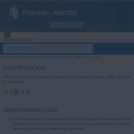
Pozuelo
Alarcón
de
ÁREA PERSONAL
08/08/2026 12:46:35
INICIO
SEDE ELECTRÓNICA
AYUNTAMIENTO DE POZUELO DE ALARCÓN
>
INICIO
>
LOGIN
INFORMACIÓN PÚBLICA
IDENTIFICACIÓN
MI CARPETA
Para acceder a la zona privada es necesario identificarse mediante Cl@ve. Haga clic
en el logotipo.
INFORMACIÓN MUNICIPAL
AYUDA
ADVERTENCIA LEGAL
Le informamos que el sistema de Sede Electrónica y de Portal de Servicios del
Ayuntamiento de Pozuelo de Alarcón solicita a los usuarios datos de carácter
personal para realizar la tramitación solicitada.