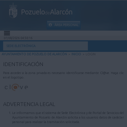
Pozuelo
Alarcón
de
ÁREA PERSONAL
07/08/2026 04:50:16
INICIO
SEDE ELECTRÓNICA
AYUNTAMIENTO DE POZUELO DE ALARCÓN
>
INICIO
>
LOGIN
INFORMACIÓN PÚBLICA
IDENTIFICACIÓN
MI CARPETA
Para acceder a la zona privada es necesario identificarse mediante Cl@ve. Haga clic
en el logotipo.
INFORMACIÓN MUNICIPAL
AYUDA
ADVERTENCIA LEGAL
Le informamos que el sistema de Sede Electrónica y de Portal de Servicios del
Ayuntamiento de Pozuelo de Alarcón solicita a los usuarios datos de carácter
personal para realizar la tramitación solicitada.