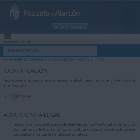
Pozuelo
Alarcón
de
ÁREA PERSONAL
06/08/2026 15:40:12
INICIO
SEDE ELECTRÓNICA
AYUNTAMIENTO DE POZUELO DE ALARCÓN
>
INICIO
>
LOGIN
INFORMACIÓN PÚBLICA
IDENTIFICACIÓN
MI CARPETA
Para acceder a la zona privada es necesario identificarse mediante Cl@ve. Haga clic
en el logotipo.
INFORMACIÓN MUNICIPAL
AYUDA
ADVERTENCIA LEGAL
Le informamos que el sistema de Sede Electrónica y de Portal de Servicios del
Ayuntamiento de Pozuelo de Alarcón solicita a los usuarios datos de carácter
personal para realizar la tramitación solicitada.