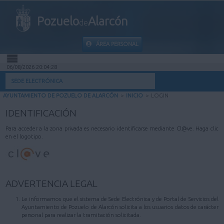
Pozuelo
Alarcón
de
ÁREA PERSONAL
06/08/2026 20:04:28
INICIO
SEDE ELECTRÓNICA
AYUNTAMIENTO DE POZUELO DE ALARCÓN
>
INICIO
>
LOGIN
INFORMACIÓN PÚBLICA
IDENTIFICACIÓN
MI CARPETA
Para acceder a la zona privada es necesario identificarse mediante Cl@ve. Haga clic
en el logotipo.
INFORMACIÓN MUNICIPAL
AYUDA
ADVERTENCIA LEGAL
Le informamos que el sistema de Sede Electrónica y de Portal de Servicios del
Ayuntamiento de Pozuelo de Alarcón solicita a los usuarios datos de carácter
personal para realizar la tramitación solicitada.