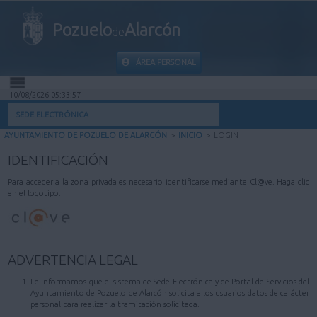
Pozuelo
Alarcón
de
ÁREA PERSONAL
10/08/2026 05:33:57
INICIO
SEDE ELECTRÓNICA
AYUNTAMIENTO DE POZUELO DE ALARCÓN
>
INICIO
>
LOGIN
INFORMACIÓN PÚBLICA
IDENTIFICACIÓN
MI CARPETA
Para acceder a la zona privada es necesario identificarse mediante Cl@ve. Haga clic
en el logotipo.
INFORMACIÓN MUNICIPAL
AYUDA
ADVERTENCIA LEGAL
Le informamos que el sistema de Sede Electrónica y de Portal de Servicios del
Ayuntamiento de Pozuelo de Alarcón solicita a los usuarios datos de carácter
personal para realizar la tramitación solicitada.