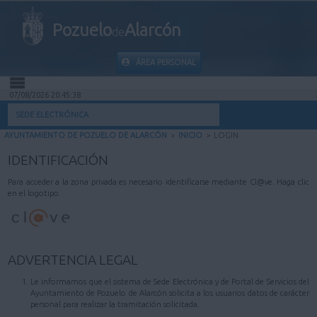
Pozuelo
Alarcón
de
ÁREA PERSONAL
07/08/2026 20:45:38
INICIO
SEDE ELECTRÓNICA
AYUNTAMIENTO DE POZUELO DE ALARCÓN
>
INICIO
>
LOGIN
INFORMACIÓN PÚBLICA
IDENTIFICACIÓN
MI CARPETA
Para acceder a la zona privada es necesario identificarse mediante Cl@ve. Haga clic
en el logotipo.
INFORMACIÓN MUNICIPAL
AYUDA
ADVERTENCIA LEGAL
Le informamos que el sistema de Sede Electrónica y de Portal de Servicios del
Ayuntamiento de Pozuelo de Alarcón solicita a los usuarios datos de carácter
personal para realizar la tramitación solicitada.