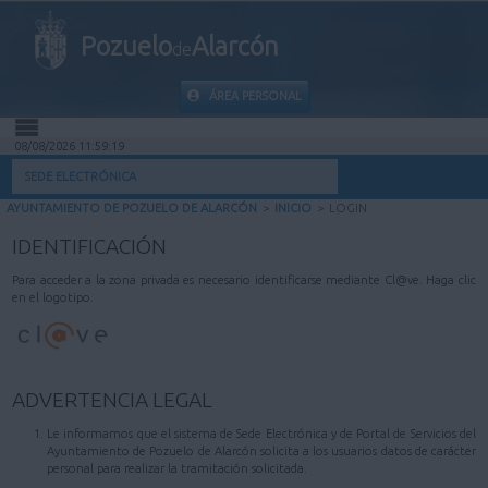
Pozuelo
Alarcón
de
ÁREA PERSONAL
08/08/2026 11:59:19
INICIO
SEDE ELECTRÓNICA
AYUNTAMIENTO DE POZUELO DE ALARCÓN
>
INICIO
>
LOGIN
INFORMACIÓN PÚBLICA
IDENTIFICACIÓN
MI CARPETA
Para acceder a la zona privada es necesario identificarse mediante Cl@ve. Haga clic
en el logotipo.
INFORMACIÓN MUNICIPAL
AYUDA
ADVERTENCIA LEGAL
Le informamos que el sistema de Sede Electrónica y de Portal de Servicios del
Ayuntamiento de Pozuelo de Alarcón solicita a los usuarios datos de carácter
personal para realizar la tramitación solicitada.