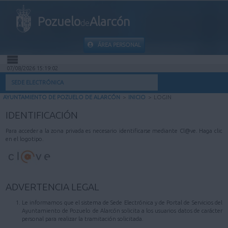
Pozuelo
Alarcón
de
ÁREA PERSONAL
07/08/2026 15:19:02
INICIO
SEDE ELECTRÓNICA
AYUNTAMIENTO DE POZUELO DE ALARCÓN
>
INICIO
>
LOGIN
INFORMACIÓN PÚBLICA
IDENTIFICACIÓN
MI CARPETA
Para acceder a la zona privada es necesario identificarse mediante Cl@ve. Haga clic
en el logotipo.
INFORMACIÓN MUNICIPAL
AYUDA
ADVERTENCIA LEGAL
Le informamos que el sistema de Sede Electrónica y de Portal de Servicios del
Ayuntamiento de Pozuelo de Alarcón solicita a los usuarios datos de carácter
personal para realizar la tramitación solicitada.