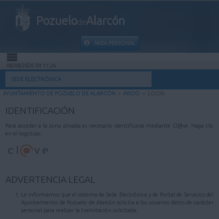
Pozuelo
Alarcón
de
ÁREA PERSONAL
08/08/2026 04:11:26
INICIO
SEDE ELECTRÓNICA
AYUNTAMIENTO DE POZUELO DE ALARCÓN
>
INICIO
>
LOGIN
INFORMACIÓN PÚBLICA
IDENTIFICACIÓN
MI CARPETA
Para acceder a la zona privada es necesario identificarse mediante Cl@ve. Haga clic
en el logotipo.
INFORMACIÓN MUNICIPAL
AYUDA
ADVERTENCIA LEGAL
Le informamos que el sistema de Sede Electrónica y de Portal de Servicios del
Ayuntamiento de Pozuelo de Alarcón solicita a los usuarios datos de carácter
personal para realizar la tramitación solicitada.