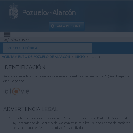
Pozuelo
Alarcón
de
ÁREA PERSONAL
06/08/2026 15:52:11
INICIO
SEDE ELECTRÓNICA
AYUNTAMIENTO DE POZUELO DE ALARCÓN
>
INICIO
>
LOGIN
INFORMACIÓN PÚBLICA
IDENTIFICACIÓN
MI CARPETA
Para acceder a la zona privada es necesario identificarse mediante Cl@ve. Haga clic
en el logotipo.
INFORMACIÓN MUNICIPAL
AYUDA
ADVERTENCIA LEGAL
Le informamos que el sistema de Sede Electrónica y de Portal de Servicios del
Ayuntamiento de Pozuelo de Alarcón solicita a los usuarios datos de carácter
personal para realizar la tramitación solicitada.