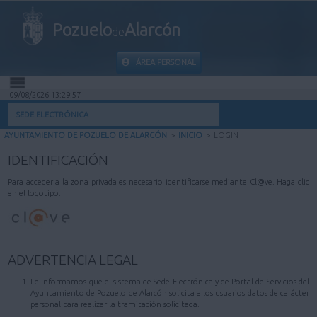
Pozuelo
Alarcón
de
ÁREA PERSONAL
09/08/2026 13:29:57
INICIO
SEDE ELECTRÓNICA
AYUNTAMIENTO DE POZUELO DE ALARCÓN
>
INICIO
>
LOGIN
INFORMACIÓN PÚBLICA
IDENTIFICACIÓN
MI CARPETA
Para acceder a la zona privada es necesario identificarse mediante Cl@ve. Haga clic
en el logotipo.
INFORMACIÓN MUNICIPAL
AYUDA
ADVERTENCIA LEGAL
Le informamos que el sistema de Sede Electrónica y de Portal de Servicios del
Ayuntamiento de Pozuelo de Alarcón solicita a los usuarios datos de carácter
personal para realizar la tramitación solicitada.