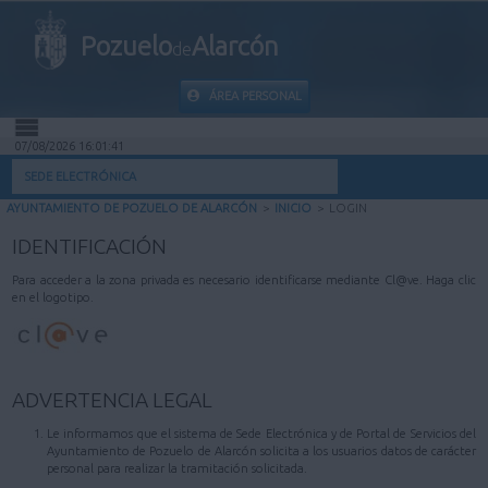
Pozuelo
Alarcón
de
ÁREA PERSONAL
07/08/2026 16:01:41
INICIO
SEDE ELECTRÓNICA
AYUNTAMIENTO DE POZUELO DE ALARCÓN
>
INICIO
>
LOGIN
INFORMACIÓN PÚBLICA
IDENTIFICACIÓN
MI CARPETA
Para acceder a la zona privada es necesario identificarse mediante Cl@ve. Haga clic
en el logotipo.
INFORMACIÓN MUNICIPAL
AYUDA
ADVERTENCIA LEGAL
Le informamos que el sistema de Sede Electrónica y de Portal de Servicios del
Ayuntamiento de Pozuelo de Alarcón solicita a los usuarios datos de carácter
personal para realizar la tramitación solicitada.