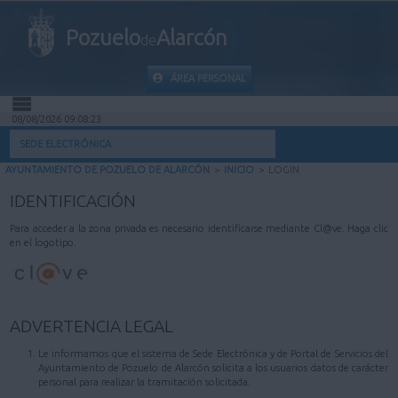
Pozuelo
Alarcón
de
ÁREA PERSONAL
08/08/2026 09:08:23
INICIO
SEDE ELECTRÓNICA
AYUNTAMIENTO DE POZUELO DE ALARCÓN
>
INICIO
>
LOGIN
INFORMACIÓN PÚBLICA
IDENTIFICACIÓN
MI CARPETA
Para acceder a la zona privada es necesario identificarse mediante Cl@ve. Haga clic
en el logotipo.
INFORMACIÓN MUNICIPAL
AYUDA
ADVERTENCIA LEGAL
Le informamos que el sistema de Sede Electrónica y de Portal de Servicios del
Ayuntamiento de Pozuelo de Alarcón solicita a los usuarios datos de carácter
personal para realizar la tramitación solicitada.