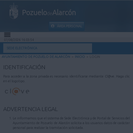
Pozuelo
Alarcón
de
ÁREA PERSONAL
07/08/2026 16:03:54
INICIO
SEDE ELECTRÓNICA
AYUNTAMIENTO DE POZUELO DE ALARCÓN
>
INICIO
>
LOGIN
INFORMACIÓN PÚBLICA
IDENTIFICACIÓN
MI CARPETA
Para acceder a la zona privada es necesario identificarse mediante Cl@ve. Haga clic
en el logotipo.
INFORMACIÓN MUNICIPAL
AYUDA
ADVERTENCIA LEGAL
Le informamos que el sistema de Sede Electrónica y de Portal de Servicios del
Ayuntamiento de Pozuelo de Alarcón solicita a los usuarios datos de carácter
personal para realizar la tramitación solicitada.