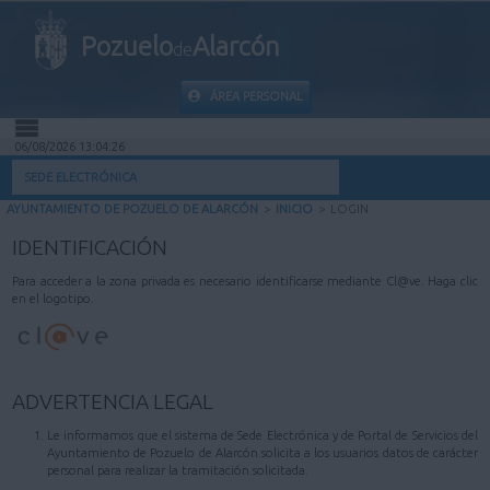
Pozuelo
Alarcón
de
ÁREA PERSONAL
06/08/2026 13:04:26
INICIO
SEDE ELECTRÓNICA
AYUNTAMIENTO DE POZUELO DE ALARCÓN
>
INICIO
>
LOGIN
INFORMACIÓN PÚBLICA
IDENTIFICACIÓN
MI CARPETA
Para acceder a la zona privada es necesario identificarse mediante Cl@ve. Haga clic
en el logotipo.
INFORMACIÓN MUNICIPAL
AYUDA
ADVERTENCIA LEGAL
Le informamos que el sistema de Sede Electrónica y de Portal de Servicios del
Ayuntamiento de Pozuelo de Alarcón solicita a los usuarios datos de carácter
personal para realizar la tramitación solicitada.