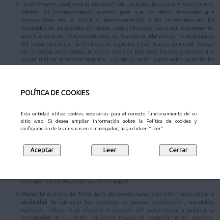
Los firmantes, mediante la suscripción de un formulario online en concreto,
prestan su consentimiento expreso para que los datos personales que
proporcionen en la solicitud, documentación y los contenidos en los
resultados de las posibles consultas, todos ellos aportados voluntariamente,
sean tratados por el Ayuntamiento de Pozuelo de Alarcón como responsable
del tratamiento con la finalidad de registrar y tramitar su solicitud, realizar
las consultas autorizadas, así como servir de base para futuras gestiones que
pueda realizar ante este Registro. Los datos serán conservados durante los
plazos necesarios para cumplir con la finalidad mencionada y los establecidos
legalmente.
Los datos personales aportados podrán ser comunicados a las diferentes áreas
POLÍTICA DE COOKIES
responsables de la tramitación, al Patronato Municipal de Cultura y/o la
Gerencia Municipal de Urbanismo, u otras entidades en los supuestos
previstos en la normativa de aplicación, con el propósito de hacer efectiva la
Esta entidad utiliza cookies necesarias para el correcto funcionamiento de su
gestión y tramitación de su comunicación.
sitio web. Si desea ampliar información sobre la Política de cookies y
configuración de las mismas en el navegador, haga click en "Leer"
En caso de que el trámite que desee realizar conlleve una autorización para
la consulta de datos, los datos identificativos podrán ser cedidos y/o
comunicados a aquellos organismos respecto de los cuales sea necesaria la
comunicación para la consulta de los datos autorizados por usted (en el
supuesto de que no otorguen su consentimiento para la consulta de alguno
de los datos anteriormente consignados, deberán presentar la
correspondiente documentación en papel).
Mediante el envío del formulario declararán haber sido informados sobre la
posibilidad de ejercitar los derechos de acceso, rectificación, oposición,
supresión (?derecho al olvido?), limitación del tratamiento y solicitar la
portabilidad de sus datos, así como revocar el consentimiento prestado,