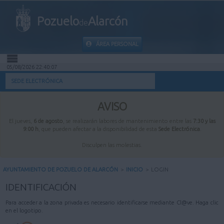
Pozuelo
Alarcón
de
ÁREA PERSONAL
05/08/2026 22:40:07
INICIO
SEDE ELECTRÓNICA
INFORMACIÓN PÚBLICA
AVISO
El jueves,
6 de agosto
, se realizarán labores de mantenimiento entre las
7:30 y las
MI CARPETA
9:00 h
, que pueden afectar a la disponibilidad de esta
Sede Electrónica
.
Disculpen las molestias.
INFORMACIÓN MUNICIPAL
AYUNTAMIENTO DE POZUELO DE ALARCÓN
>
INICIO
>
LOGIN
AYUDA
IDENTIFICACIÓN
Para acceder a la zona privada es necesario identificarse mediante Cl@ve. Haga clic
en el logotipo.