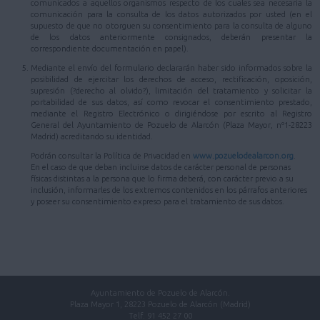
comunicados a aquellos organismos respecto de los cuales sea necesaria la
comunicación para la consulta de los datos autorizados por usted (en el
supuesto de que no otorguen su consentimiento para la consulta de alguno
de los datos anteriormente consignados, deberán presentar la
correspondiente documentación en papel).
Mediante el envío del formulario declararán haber sido informados sobre la
posibilidad de ejercitar los derechos de acceso, rectificación, oposición,
supresión (?derecho al olvido?), limitación del tratamiento y solicitar la
portabilidad de sus datos, así como revocar el consentimiento prestado,
mediante el Registro Electrónico o dirigiéndose por escrito al Registro
General del Ayuntamiento de Pozuelo de Alarcón (Plaza Mayor, nº1-28223
Madrid) acreditando su identidad.
Podrán consultar la Política de Privacidad en
www.pozuelodealarcon.org
.
En el caso de que deban incluirse datos de carácter personal de personas
físicas distintas a la persona que lo firma deberá, con carácter previo a su
inclusión, informarles de los extremos contenidos en los párrafos anteriores
y poseer su consentimiento expreso para el tratamiento de sus datos.
Ayuntamiento de Pozuelo de Alarcón.
Plaza Mayor 1, 28223 Pozuelo de Alarcón (Madrid)
Telf. 91 452 27 00