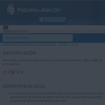
Pozuelo
Alarcón
de
ÁREA PERSONAL
08/08/2026 23:55:12
INICIO
SEDE ELECTRÓNICA
AYUNTAMIENTO DE POZUELO DE ALARCÓN
>
INICIO
>
LOGIN
INFORMACIÓN PÚBLICA
IDENTIFICACIÓN
MI CARPETA
Para acceder a la zona privada es necesario identificarse mediante Cl@ve. Haga clic
en el logotipo.
INFORMACIÓN MUNICIPAL
AYUDA
ADVERTENCIA LEGAL
Le informamos que el sistema de Sede Electrónica y de Portal de Servicios del
Ayuntamiento de Pozuelo de Alarcón solicita a los usuarios datos de carácter
personal para realizar la tramitación solicitada.